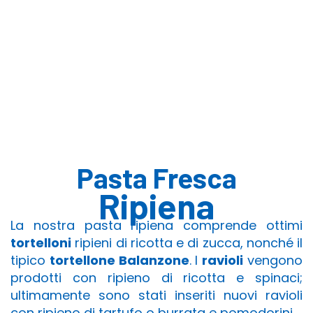
Chi siamo
Pasta Fresca
Piatti pronti
Dove trovarci
Blog
Pasta Fresca
Viaggi con “La Lanterna”
Ripiena
La nostra pasta ripiena comprende ottimi
tortelloni
ripieni di ricotta e di zucca, nonché il
tipico
tortellone Balanzone
. I
ravioli
vengono
prodotti con ripieno di ricotta e spinaci;
ultimamente sono stati inseriti nuovi ravioli
con ripieno di tartufo o burrata e pomodorini.